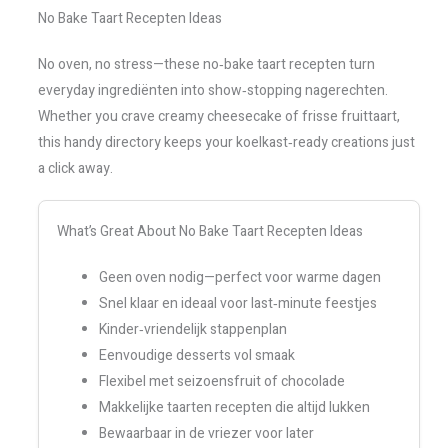
No Bake Taart Recepten Ideas
No oven, no stress—these no‑bake taart recepten turn
everyday ingrediënten into show‑stopping nagerechten.
Whether you crave creamy cheesecake of frisse fruittaart,
this handy directory keeps your koelkast‑ready creations just
a click away.
What’s Great About No Bake Taart Recepten Ideas
Geen oven nodig—perfect voor warme dagen
Snel klaar en ideaal voor last‑minute feestjes
Kinder‑vriendelijk stappenplan
Eenvoudige desserts vol smaak
Flexibel met seizoensfruit of chocolade
Makkelijke taarten recepten die altijd lukken
Bewaarbaar in de vriezer voor later